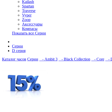
Kailash
Spartan
Traverse
Vyper
Zoop
Аксессуары
Компасы
Показать все Серии
Серии
D серия
Каталог часов
Серии
- Ambit 3
- Black Collection
- Core
- D