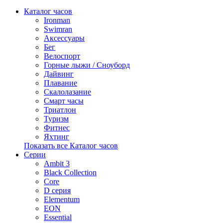
Каталог часов
Ironman
Swimran
Аксессуары
Бег
Велоспорт
Горные лыжи / Сноуборд
Дайвинг
Плавание
Скалолазание
Смарт часы
Триатлон
Туризм
Фитнес
Яхтинг
Показать все Каталог часов
Серии
Ambit 3
Black Collection
Core
D серия
Elementum
EON
Essential