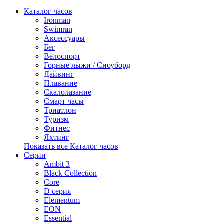
Каталог часов
Ironman
Swimran
Аксессуары
Бег
Велоспорт
Горные лыжи / Сноуборд
Дайвинг
Плавание
Скалолазание
Смарт часы
Триатлон
Туризм
Фитнес
Яхтинг
Показать все Каталог часов
Серии
Ambit 3
Black Collection
Core
D серия
Elementum
EON
Essential