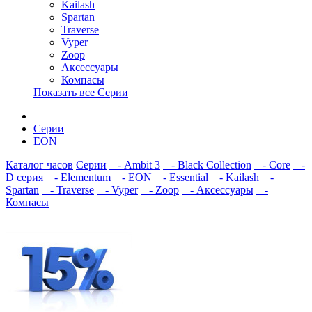
Kailash
Spartan
Traverse
Vyper
Zoop
Аксессуары
Компасы
Показать все Серии
Серии
EON
Каталог часов
Серии
- Ambit 3
- Black Collection
- Core
-
D серия
- Elementum
- EON
- Essential
- Kailash
-
Spartan
- Traverse
- Vyper
- Zoop
- Аксессуары
-
Компасы