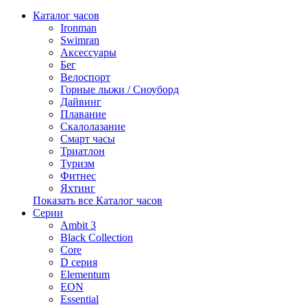
Каталог часов
Ironman
Swimran
Аксессуары
Бег
Велоспорт
Горные лыжи / Сноуборд
Дайвинг
Плавание
Скалолазание
Смарт часы
Триатлон
Туризм
Фитнес
Яхтинг
Показать все Каталог часов
Серии
Ambit 3
Black Collection
Core
D серия
Elementum
EON
Essential