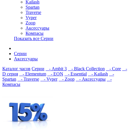
Kailash
Spartan
Traverse
Vyper
Zoop
Аксессуары
Компасы
Показать все Серии
Серии
Аксессуары
Каталог часов
Серии
- Ambit 3
- Black Collection
- Core
-
D серия
- Elementum
- EON
- Essential
- Kailash
-
Spartan
- Traverse
- Vyper
- Zoop
- Аксессуары
-
Компасы