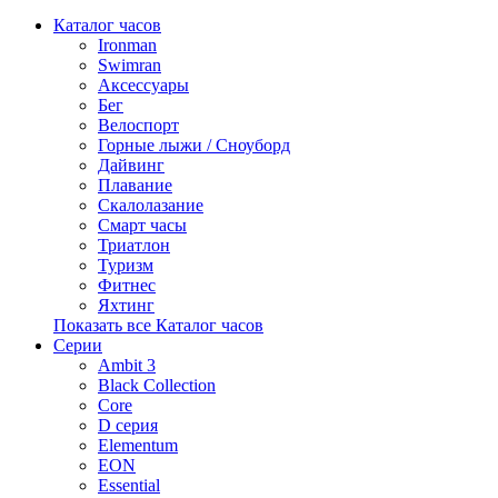
Каталог часов
Ironman
Swimran
Аксессуары
Бег
Велоспорт
Горные лыжи / Сноуборд
Дайвинг
Плавание
Скалолазание
Смарт часы
Триатлон
Туризм
Фитнес
Яхтинг
Показать все Каталог часов
Серии
Ambit 3
Black Collection
Core
D серия
Elementum
EON
Essential