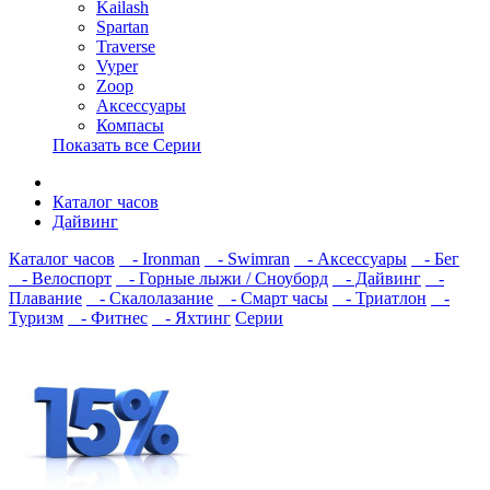
Kailash
Spartan
Traverse
Vyper
Zoop
Аксессуары
Компасы
Показать все Серии
Каталог часов
Дайвинг
Каталог часов
- Ironman
- Swimran
- Аксессуары
- Бег
- Велоспорт
- Горные лыжи / Сноуборд
- Дайвинг
-
Плавание
- Скалолазание
- Смарт часы
- Триатлон
-
Туризм
- Фитнес
- Яхтинг
Серии