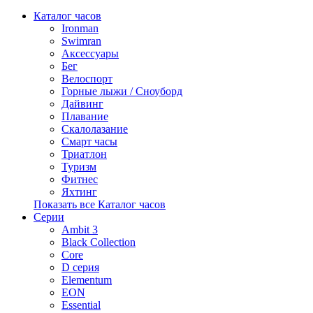
Каталог часов
Ironman
Swimran
Аксессуары
Бег
Велоспорт
Горные лыжи / Сноуборд
Дайвинг
Плавание
Скалолазание
Смарт часы
Триатлон
Туризм
Фитнес
Яхтинг
Показать все Каталог часов
Серии
Ambit 3
Black Collection
Core
D серия
Elementum
EON
Essential