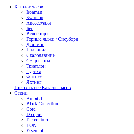
Каталог часов
Ironman
Swimran
Аксессуары
Бег
Велоспорт
Горные лыжи / Сноуборд
Дайвинг
Плавание
Скалолазание
Смарт часы
Триатлон
Туризм
Фитнес
Яхтинг
Показать все Каталог часов
Серии
Ambit 3
Black Collection
Core
D серия
Elementum
EON
Essential