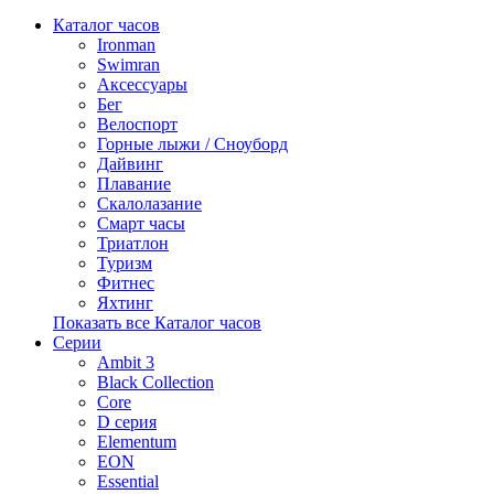
Каталог часов
Ironman
Swimran
Аксессуары
Бег
Велоспорт
Горные лыжи / Сноуборд
Дайвинг
Плавание
Скалолазание
Смарт часы
Триатлон
Туризм
Фитнес
Яхтинг
Показать все Каталог часов
Серии
Ambit 3
Black Collection
Core
D серия
Elementum
EON
Essential