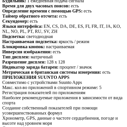
Будильник:
1 ежедневная подача сигнала
Время для двух часовых поясов:
есть
Определение времени с помощью GPS:
есть
Таймер обратного отсчета:
есть
Секундомер:
есть
Языки интерфейса:
EN, CS, DA, DE, ES, FI, FR, IT, JA, KO,
NL, NO, PL, PT, RU, SV, ZH
Подсветка:
светодиодная
Настраиваемая подсветка:
яркость / режим
Блокировка кнопок:
настраиваемая
Инверсия изображения:
есть
Тип дисплея:
матричный
Разрешение дисплея:
128 x 128
Индикатор заряда батареи:
процент / значок
Метрическая и британская системы измерения:
есть
ПРИЛОЖЕНИЯ SUUNTO APPS
Совместимо с устройствами Suunto Apps
Макс. кол-во приложений в спортивном режиме: 5
Регистрация показателей по приложениям
Наиболее рекомендуемые приложения в зависимости от вида
спорта
Создание собственный показателей при помощи
усовершенствованных формул
Хронометр, GPS, данные о частоте сердцебиения, погоде и
высоте над уровнем моря