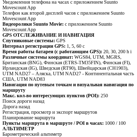
Уведомления телефона на часах с приложением Suunto
Movescount App
Телефон как второй дисплей часов с приложением Suunto
Movescount App
Видеоролики Suunto Movie:
с приложением Suunto
Movescount App
GPS ОТСЛЕЖИВАНИЕ И НАВИГАЦИЯ
Спутниковые системы:
GPS
Интервал регистрации GPS:
1, 5, 60 с
Время работы батареи (с работающим GPS):
20, 30, 200 h i
Различные системы координат:
WGS84, UTM, MGRS,
Британская (BNG), Финская (ETRS-TM35FIN), Финская (FI),
Ирландская (IG), Шведская (RT90), Швейцарская (CH1903),
UTM NAD27 – Аляска, UTM NAD27 - Континентальная часть
США, UTM NAD83
Навигация по путевым точкам и визуальная навигация по
маршруту
Макс. кол-во интересующих пунктов (POI):
250
Поиск дороги назад
Дорога назад
Регистрация, просмотр и экспорт маршрутов
Планирование маршрута
Пункты маршрута в маршруте / POI в часах:
1000 / 100
АЛЬТИМЕТР
Барометрический альтиметр