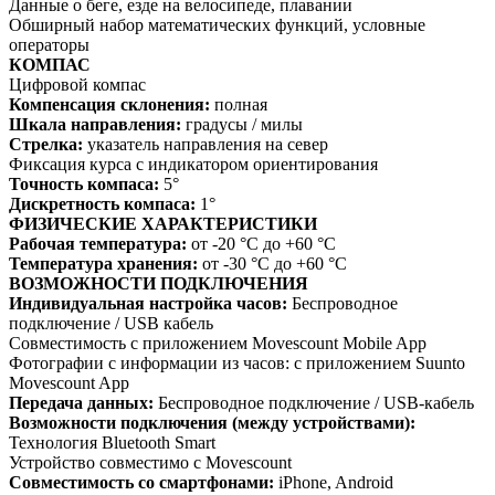
Данные о беге, езде на велосипеде, плавании
Обширный набор математических функций, условные
операторы
КОМПАС
Цифровой компас
Компенсация склонения:
полная
Шкала направления:
градусы / милы
Стрелка:
указатель направления на север
Фиксация курса с индикатором ориентирования
Точность компаса:
5°
Дискретность компаса:
1°
ФИЗИЧЕСКИЕ ХАРАКТЕРИСТИКИ
Рабочая температура:
от -20 °C до +60 °C
Температура хранения:
от -30 °C до +60 °C
ВОЗМОЖНОСТИ ПОДКЛЮЧЕНИЯ
Индивидуальная настройка часов:
Беспроводное
подключение / USB кабель
Совместимость с приложением Movescount Mobile App
Фотографии с информации из часов: с приложением Suunto
Movescount App
Передача данных:
Беспроводное подключение / USB-кабель
Возможности подключения (между устройствами):
Технология Bluetooth Smart
Устройство совместимо с Movescount
Совместимость со смартфонами:
iPhone, Android