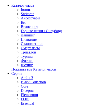
Каталог часов
Ironman
Swimran
Аксессуары
Бег
Велоспорт
Горные лыжи / Сноуборд
Дайвинг
Плавание
Скалолазание
Смарт часы
Триатлон
Туризм
Фитнес
Яхтинг
Показать все Каталог часов
Серии
Ambit 3
Black Collection
Core
D серия
Elementum
EON
Essential