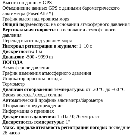
Высота по данным GPS
Объединение данных GPS с данными барометрического
альтиметра (FusedAlti™)
График высот над уровнем моря
Общий подъем/спуск:
на основании атмосферного давления
Вертикальная скорость:
на основании атмосферного
давления
Перепад высот над уровнем моря
Интервал регистрации в журнале:
1, 10 с
Дискретность:
1 м
Диапазон:
-500 - 9999 m
ПОГОДА
Атмосферное давление
График изменения атмосферного давления
Индикатор прогноза погоды
Термометр
Диапазон отображения температуры:
от -20 °C до +60 °C
Время восхода/захода солнца
Автоматический профиль альтиметра/барометра
Штормовое предупреждение
Информация о приливах
Дискретность давления:
1 гПа / 0,76 мм рт. ст.
Дискретность температуры:
1°
Макс. продолжительность регистрации погоды:
последние
26 часов